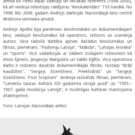
arhīvā kā Filmu daļas vadītājs un vecākais referents (1998-2000),
kā arī veidoja televīzijas raidījumu “Kinokalendārs” TV3 kanālā. No
1998. līdz 2008. gadam Andrejs darbojās Nacionālajā kino centrā
direktora vietnieka amatā.
Andrejs Apsītis bija pievērsies kinohronikām un dokumentālajam
kino, veidojot kinožurnālus kā operators, režisors un scenārija
autors. Viņa radošā darbība aptver dažādus kinožurnālus un
filmas, piemēram, “Padomju Latvija”, “Māksla”, “Latvijas hronika”
un “Sports”. Viņš sadarbojās ar tādiem izcilajiem režisoriem kā
Ansis Epners, Jevgeņijs Margoļins un Valdis Eglītis. Viņa operatora
darbs ir redzams daudzās dokumentālajās filmās, tostarp “Brāļi
Kaudzītes”, “Sergejs Eizenšteins. Priekšvārds” un “Sergejs
Eizenšteins. Post Scriptum”. Andreja režisētās filmas, piemēram,
“Latviešu tautas kultūra XIX gadsimta otrajā pusē” un “1905.–
1907. gada revolūcija Latvijā”, ir nozīmīgas kultūras mantojuma
atainojumos.
Foto: Latvijas Nacionālais arhīvs