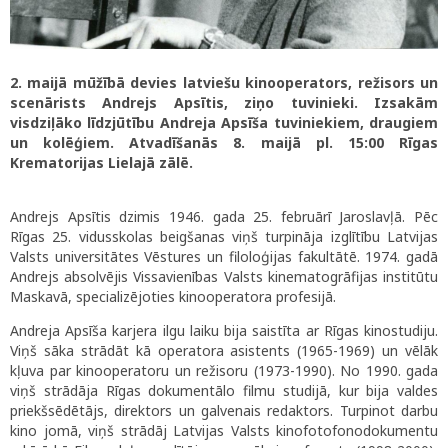
2. maijā mūžībā devies latviešu kinooperators, režisors un
scenārists Andrejs Apsītis, ziņo tuvinieki. Izsakām
visdziļāko līdzjūtību Andreja Apsīša tuviniekiem, draugiem
un kolēģiem. Atvadīšanās 8. maijā pl. 15:00 Rīgas
Krematorijas Lielajā zālē.
Andrejs Apsītis dzimis 1946. gada 25. februārī Jaroslavļā. Pēc
Rīgas 25. vidusskolas beigšanas viņš turpināja izglītību Latvijas
Valsts universitātes Vēstures un filoloģijas fakultātē. 1974. gadā
Andrejs absolvējis Vissavienības Valsts kinematogrāfijas institūtu
Maskavā, specializējoties kinooperatora profesijā.
Andreja Apsīša karjera ilgu laiku bija saistīta ar Rīgas kinostudiju.
Viņš sāka strādāt kā operatora asistents (1965-1969) un vēlāk
kļuva par kinooperatoru un režisoru (1973-1990). No 1990. gada
viņš strādāja Rīgas dokumentālo filmu studijā, kur bija valdes
priekšsēdētājs, direktors un galvenais redaktors. Turpinot darbu
kino jomā, viņš strādāj Latvijas Valsts kinofotofonodokumentu