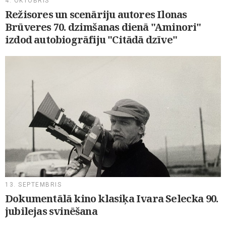
4. OKTOBRIS
Režisores un scenāriju autores Ilonas
Brūveres 70. dzimšanas dienā "Aminori"
izdod autobiogrāfiju "Citādā dzīve"
13. SEPTEMBRIS
Dokumentālā kino klasiķa Ivara Selecka 90.
jubilejas svinēšana