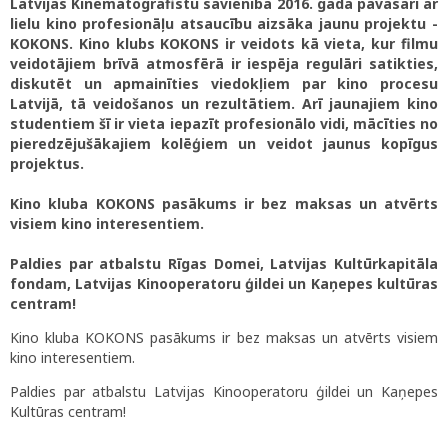
Latvijas Kinematogrāfistu savienība 2016. gada pavasarī ar
lielu kino profesionāļu atsaucību aizsāka jaunu projektu -
KOKONS. Kino klubs KOKONS ir veidots kā vieta, kur filmu
veidotājiem brīvā atmosfērā ir iespēja regulāri satikties,
diskutēt un apmainīties viedokļiem par kino procesu
Latvijā, tā veidošanos un rezultātiem. Arī jaunajiem kino
studentiem šī ir vieta iepazīt profesionālo vidi, mācīties no
pieredzējušākajiem kolēģiem un veidot jaunus kopīgus
projektus.
Kino kluba KOKONS pasākums ir bez maksas un atvērts
visiem kino interesentiem.
Paldies par atbalstu Rīgas Domei, Latvijas Kultūrkapitāla
fondam, Latvijas Kinooperatoru ģildei un Kaņepes kultūras
centram!
Kino kluba KOKONS pasākums ir bez maksas un atvērts visiem
kino interesentiem.
Paldies par atbalstu Latvijas Kinooperatoru ģildei un Kaņepes
Kultūras centram!